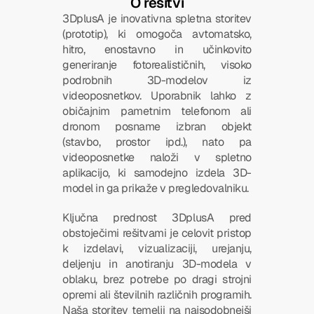
O rešitvi
3DplusA je inovativna spletna storitev 
(prototip), ki omogoča avtomatsko, 
hitro, enostavno in učinkovito 
generiranje fotorealističnih, visoko 
podrobnih 3D-modelov iz 
videoposnetkov. Uporabnik lahko z 
običajnim pametnim telefonom ali 
dronom posname izbran objekt 
(stavbo, prostor ipd.), nato pa 
videoposnetke naloži v spletno 
aplikacijo, ki samodejno izdela 3D-
model in ga prikaže v pregledovalniku.
Ključna prednost 3DplusA pred 
obstoječimi rešitvami je celovit pristop 
k izdelavi, vizualizaciji, urejanju, 
deljenju in anotiranju 3D-modela v 
oblaku, brez potrebe po dragi strojni 
opremi ali številnih različnih programih. 
Naša storitev temelji na najsodobnejši 