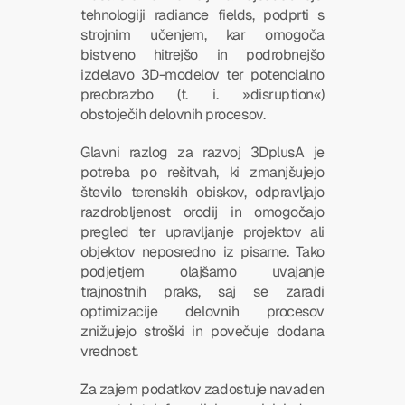
tehnologiji radiance fields, podprti s 
strojnim učenjem, kar omogoča 
bistveno hitrejšo in podrobnejšo 
izdelavo 3D-modelov ter potencialno 
preobrazbo (t. i. »disruption«) 
obstoječih delovnih procesov.
Glavni razlog za razvoj 3DplusA je 
potreba po rešitvah, ki zmanjšujejo 
število terenskih obiskov, odpravljajo 
razdrobljenost orodij in omogočajo 
pregled ter upravljanje projektov ali 
objektov neposredno iz pisarne. Tako 
podjetjem olajšamo uvajanje 
trajnostnih praks, saj se zaradi 
optimizacije delovnih procesov 
znižujejo stroški in povečuje dodana 
vrednost.
Za zajem podatkov zadostuje navaden 