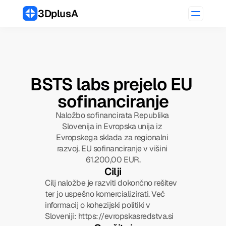
3DplusA
BSTS labs prejelo EU 
Get Notified
sofinanciranje
Naložbo sofinancirata Republika 
Slovenija in Evropska unija iz 
Evropskega sklada za regionalni 
razvoj. EU sofinanciranje v višini 
61.200,00 EUR.
Cilji
Cilj naložbe je razviti dokončno rešitev 
ter jo uspešno komercializirati. Več 
informacij o kohezijski politiki v 
Sloveniji: https://evropskasredstva.si